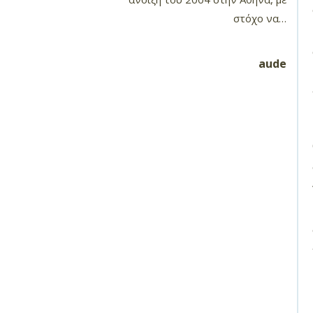
στόχο να…
aude