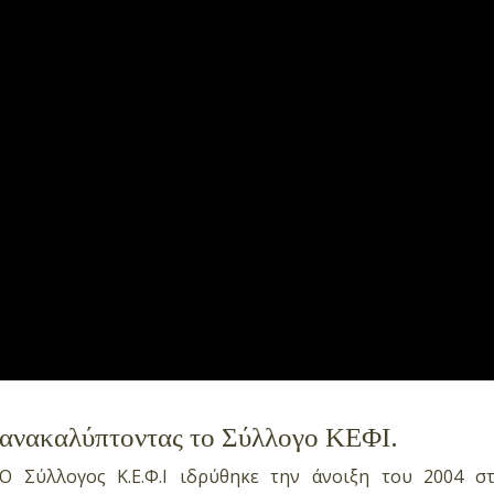
ανακαλύπτοντας το Σύλλογο ΚΕΦΙ.
Ο Σύλλογος Κ.Ε.Φ.Ι ιδρύθηκε την άνοιξη του 2004 σ