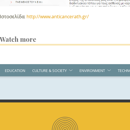
Ιστοσελίδα:
http://www.anticancerath.gr/
Watch more
EDUCATION
CULTURE & SOCIETY
ENVIRONMENT
TECHN