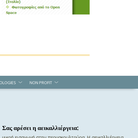
OLOGIES
NON PROFIT
Σας αρέσει η αεικαλλιέργεια;
μικρή εισαγωγή στην περμακουλτούρα. H αεικαλλιέργεια