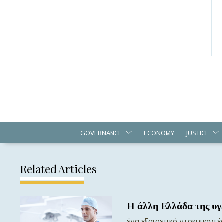
GOVERNANCE
ECONOMY
JUSTICE
Related Articles
Η άλλη Ελλάδα της υγ
ένα εξαιρετικό ντοκυμαντέ