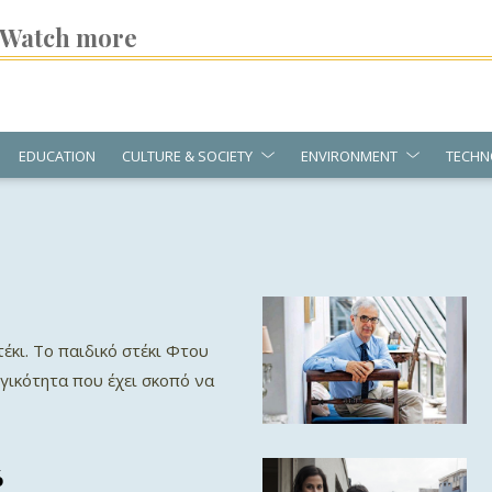
Watch more
EDUCATION
CULTURE & SOCIETY
ENVIRONMENT
TECHN
έκι. Το παιδικό στέκι Φτου
ογικότητα που έχει σκοπό να
ύ