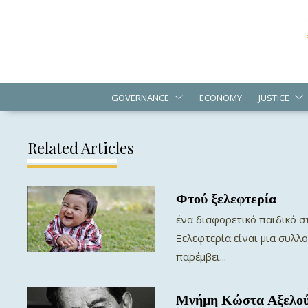
GOVERNANCE
ECONOMY
JUSTICE
Related Articles
Φτού ξελεφτερία
ένα διαφορετικό παιδικό στ
Ξελεφτερία είναι μια συλλ
παρέμβει...
Μνήμη Κώστα Αξελο