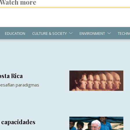
Watch more
EDUCATION
CULTURE & SOCIETY
ENVIRONMENT
TECHN
sta Rica
esafían paradigmas
 capacidades