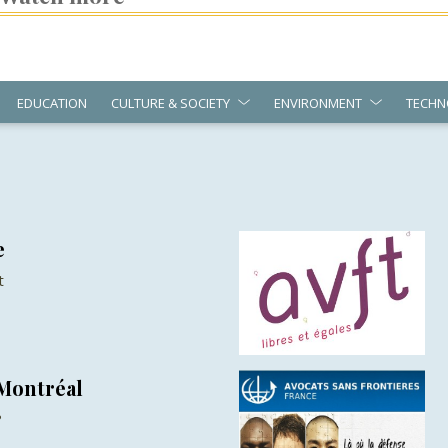
EDUCATION
CULTURE & SOCIETY
ENVIRONMENT
TECHN
e
t
 Montréal
?