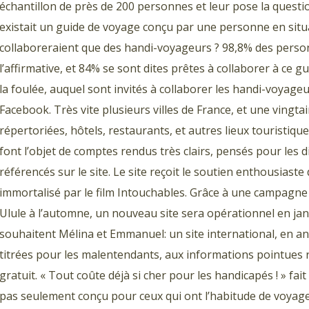
échantillon de près de 200 personnes et leur pose la questio
existait un guide de voyage conçu par une personne en situ
collaboreraient que des handi-voyageurs ? 98,8% des pers
l’affirmative, et 84% se sont dites prêtes à collaborer à ce g
la foulée, auquel sont invités à collaborer les handi-voyage
Facebook. Très vite plusieurs villes de France, et une vingtai
répertoriées, hôtels, restaurants, et autres lieux touristiqu
font l’objet de comptes rendus très clairs, pensés pour les 
référencés sur le site. Le site reçoit le soutien enthousiast
immortalisé par le film Intouchables. Grâce à une campagne
Ulule à l’automne, un nouveau site sera opérationnel en jan
souhaitent Mélina et Emmanuel: un site international, en ang
titrées pour les malentendants, aux informations pointues 
gratuit. « Tout coûte déjà si cher pour les handicapés ! » f
pas seulement conçu pour ceux qui ont l’habitude de voyager,