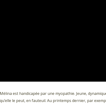
Mélina est handicapée par une myopathie. Jeune, dynamique,
qu’elle le peut, en fauteuil. Au printemps dernier, par exempl