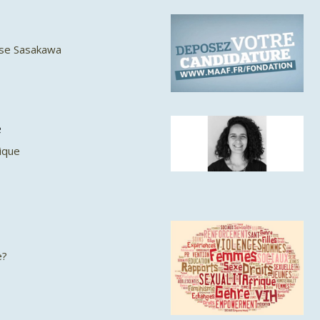
ise Sasakawa
e
ique
e?