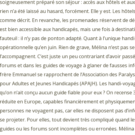
soigneusement préparé son séjour : accès aux hôtels et aux
rien n’a été laissé au hasard, forcément. Elle y est. Les hôte
comme décrit. En revanche, les promenades réservent de dés
est bien accessible aux handicapés, mais une fois à destina
fauteuil : il n’y pas de ponton adapté. Quant à l’unique hand
opérationnelle qu’en juin. Rien de grave, Mélina n’est pas se
l’accompagnent. C’est juste un peu contrariant d’avoir pass
forums et dans les guides de voyage à glaner de fausses inf
frère Emmanuel se rapprochent de l’Association des Paralysé
pour Adultes et Jeunes Handicapés (APAJH). Les handi-voya
qu’on n’ait conçu aucun guide fiable pour eux ? On recense 
réduite en Europe, capables financièrement et physiquemen
personnes ne voyagent pas, car elles ne disposent pas d’in
se projeter. Pour elles, tout devient très compliqué quand le
guides ou les forums sont incomplètes ou erronées. Mélin