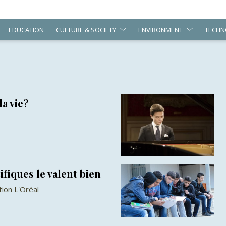
EDUCATION
CULTURE & SOCIETY
ENVIRONMENT
TECHN
a vie?
ifiques le valent bien
tion L'Oréal