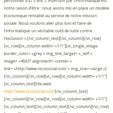
personnes d’ici 3 ans. L’insertion par l’informatique est
notre raison d’être : nous avons mis en place un modèle
économique rentable au service de notre mission
sociale. Nous voulons aller plus loin et faire de
l’informatique un véritable outil de lutte contre
l’exclusion ».[/vc_column_text][/vc_column][/vc_row]
[vc_row][vc_column width= »1/1″][vc_single_image
border_color= »grey » img_link_target= »_self »
image= »4563″ alignment= »center »
link= »http://www.rezosocial.com/ » img_size= »large »]
[/vc_column][/vc_row][vc_row][vc_column width= »1/1″]
[vc_column_text]Site web:
http://www.rezosocial.com/
[/vc_column_text]
[/vc_column][/vc_row][vc_row][vc_column width= »1/1″]
[vc_column_text][/vc_column_text][/vc_column][/vc_row]