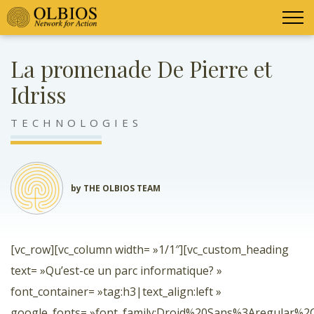
La promenade De Pierre et
Idriss
TECHNOLOGIES
by THE OLBIOS TEAM
[vc_row][vc_column width= »1/1″][vc_custom_heading
text= »Qu’est-ce un parc informatique? »
font_container= »tag:h3|text_align:left »
google_fonts= »font_family:Droid%20Sans%3Aregular%2