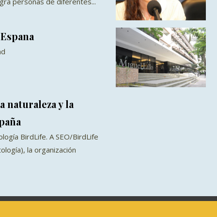
ra personas de diferentes...
 Espana
ad
a naturaleza y la
spaña
logía BirdLife. A SEO/BirdLife
logía), la organización