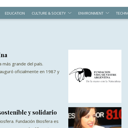
EDUCATION
CULTURE & SOCIETY
ENVIRONMENT
TECHN
ina
a más grande del país.
auguró oficialmente en 1987 y
ostenible y solidario
iosfera. Fundación Biosfera es