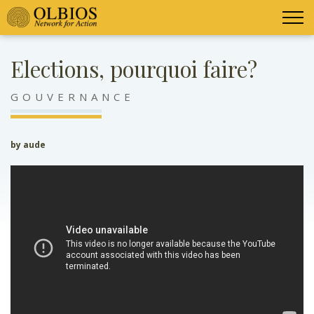
Elections, pourquoi faire?
GOUVERNANCE
by aude