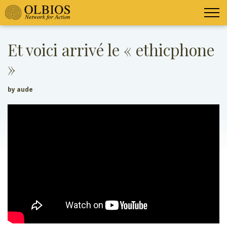
Et voici arrivé le « ethicphone
»
by aude