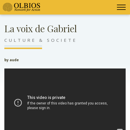
La voix de Gabriel
CULTURE & SOCIETE
by aude