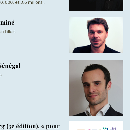
 000, et 3,6 millions...
taminé
 Lillois
Sénégal
s
g (3e édition), « pour