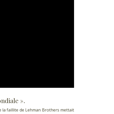
ondiale ».
 la faillite de Lehman Brothers mettait