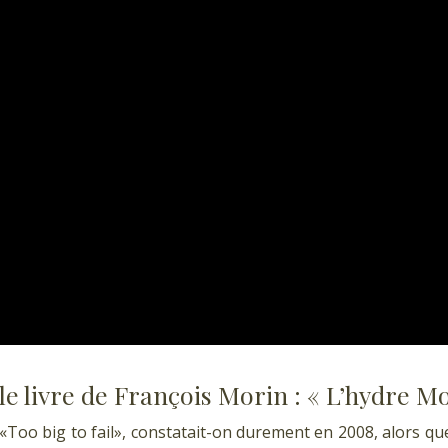
le livre de François Morin : « L’hydre M
«Too big to fail», constatait-on durement en 2008, alors que