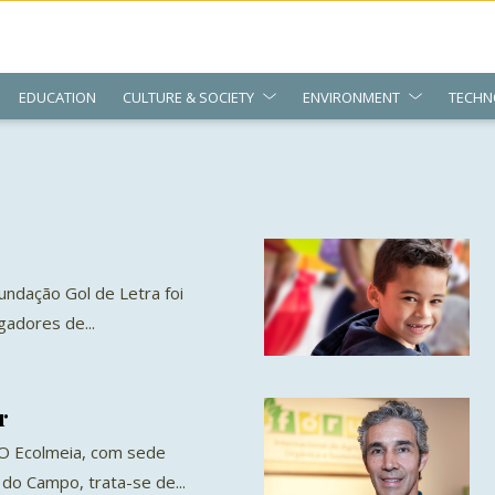
EDUCATION
CULTURE & SOCIETY
ENVIRONMENT
TECHN
Fundação Gol de Letra foi
gadores de...
r
. O Ecolmeia, com sede
do Campo, trata-se de...