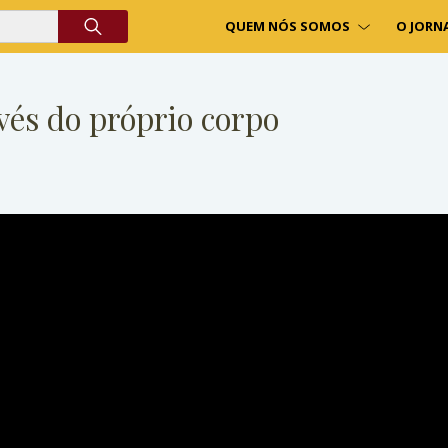
QUEM NÓS SOMOS
O JORN
vés do próprio corpo