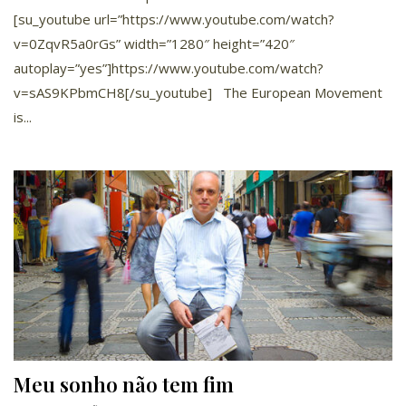
[su_youtube url=”https://www.youtube.com/watch?
v=0ZqvR5a0rGs” width=”1280″ height=”420″
autoplay=”yes”]https://www.youtube.com/watch?
v=sAS9KPbmCH8[/su_youtube] The European Movement
is...
Meu sonho não tem fim