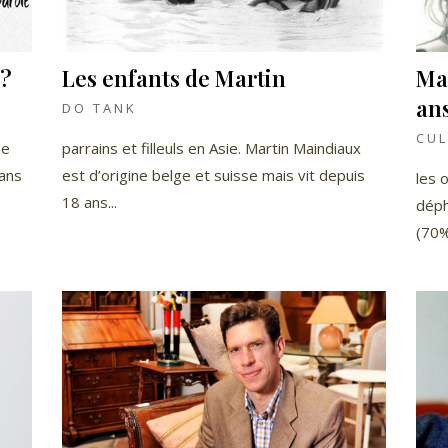
e?
Les enfants de Martin
Mar
an
DO TANK
CUL
ne
parrains et filleuls en Asie. Martin Maindiaux
Sans
est d’origine belge et suisse mais vit depuis
les 
18 ans...
déph
(70%