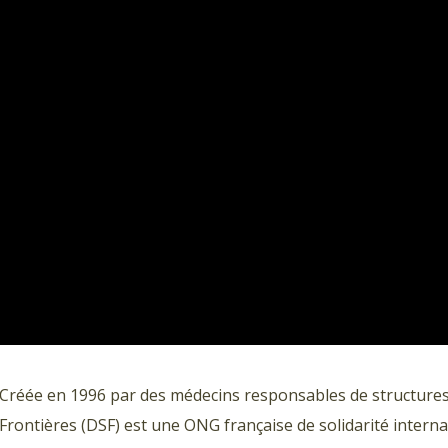
Créée en 1996 par des médecins responsables de structures
Frontières (DSF) est une ONG française de solidarité intern