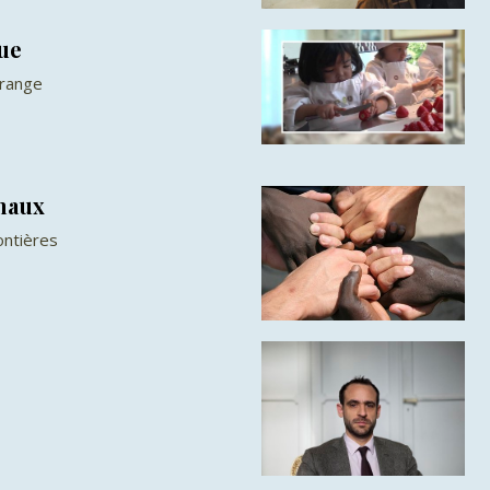
ue
Orange
imaux
ontières