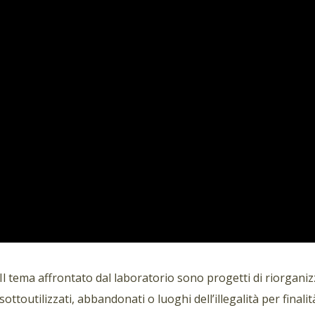
Il tema affrontato dal laboratorio sono progetti di riorganizza
sottoutilizzati, abbandonati o luoghi dell’illegalità per finalità