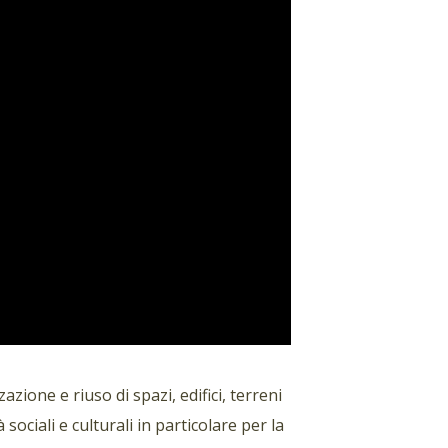
zione e riuso di spazi, edifici, terreni
 sociali e culturali in particolare per la