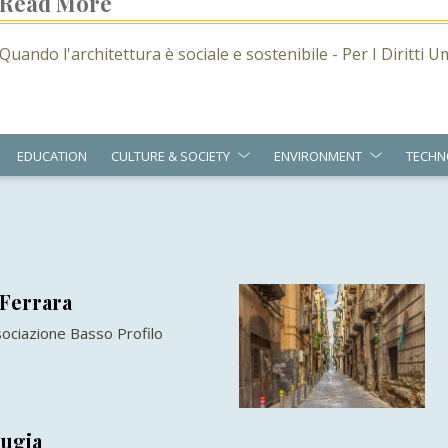
Read More
Quando l'architettura è sociale e sostenibile - Per I Diritti 
EDUCATION
CULTURE & SOCIETY
ENVIRONMENT
TECHN
 Ferrara
ssociazione Basso Profilo
rugia