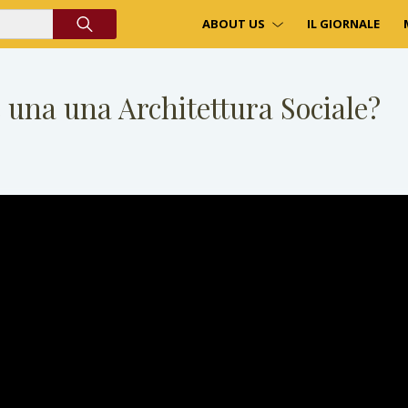
ABOUT US
IL GIORNALE
 una una Architettura Sociale?