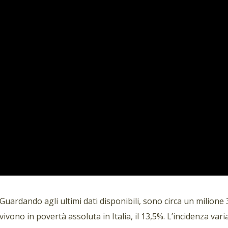
Guardando agli ultimi dati disponibili, sono circa un milione 
vivono in povertà assoluta in Italia, il 13,5%. L’incidenza var