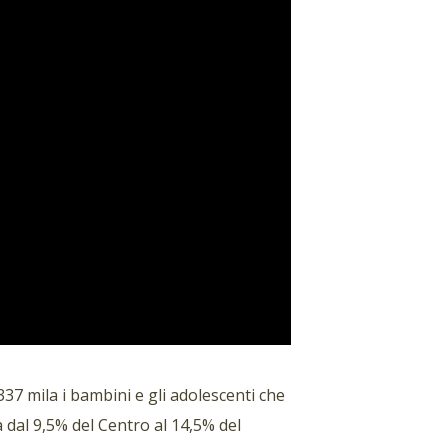
337 mila i bambini e gli adolescenti che
ia dal 9,5% del Centro al 14,5% del