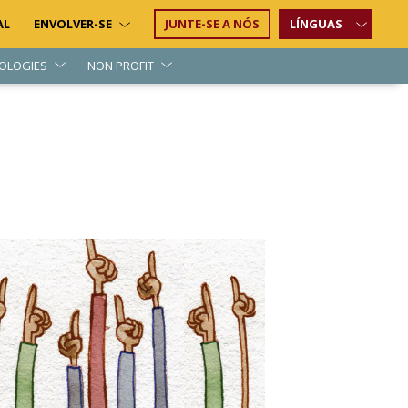
AL
ENVOLVER-SE
JUNTE-SE A NÓS
LÍNGUAS
OLOGIES
NON PROFIT