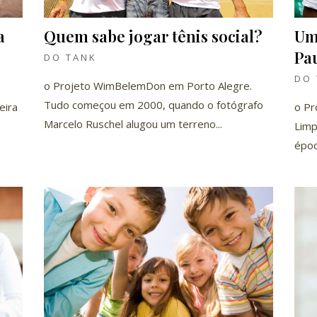
a
Quem sabe jogar tênis social?
Um
Pa
DO TANK
DO 
o Projeto WimBelemDon em Porto Alegre.
Tudo começou em 2000, quando o fotógrafo
eira
o Pr
Marcelo Ruschel alugou um terreno...
Limp
época