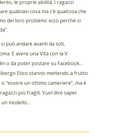
ento, le proprie abilità. I ragazzi
are qualsiasi cosa ma c’è qualcosa che
mo dei loro problemi: ecco perché si
rda”.
si può andare avanti da soli,
Roma. E avere una Vita con la V
edin o da poter postare su Facebook…
’Albergo Etico stanno mettendo a frutto
t” o “essere un ottimo cameriere”, ma è
gazzi più fragili. Vuol dire saper
, un modello…