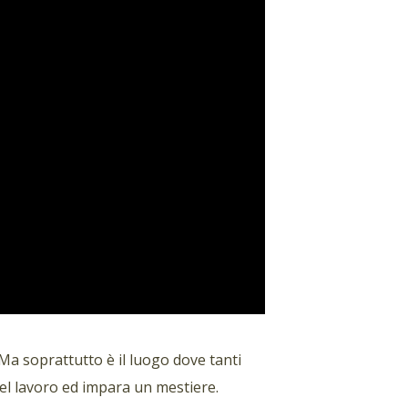
 Ma soprattutto è il luogo dove tanti
 del lavoro ed impara un mestiere.