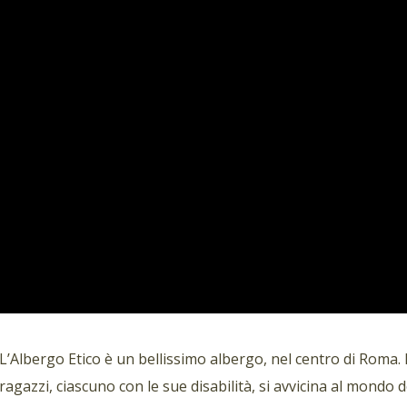
L’Albergo Etico è un bellissimo albergo, nel centro di Roma.
ragazzi, ciascuno con le sue disabilità, si avvicina al mondo