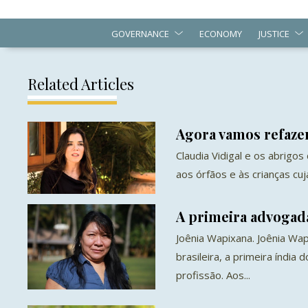
GOVERNANCE
ECONOMY
JUSTICE
Related Articles
Agora vamos refazer
Claudia Vidigal e os abrigos 
aos órfãos e às crianças cujas
A primeira advogada
Joênia Wapixana. Joênia Wa
brasileira, a primeira índia 
profissão. Aos...