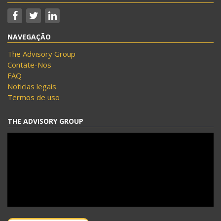
NAVEGAÇÃO
The Advisory Group
Contate-Nos
FAQ
Noticias legais
Termos de uso
THE ADVISORY GROUP